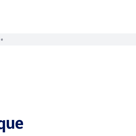
ue
eque