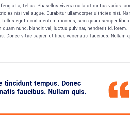
 feugiat a, tellus. Phasellus viverra nulla ut metus varius lao
icies nisi vel augue. Curabitur ullamcorper ultricies nisi. N
 tellus eget condimentum rhoncus, sem quam semper libero,
am nunc, blandit vel, luctus pulvinar, hendrerit id, lorem.
. Donec vitae sapien ut liber. venenatis faucibus. Nullam q
e tincidunt tempus. Donec
enatis faucibus. Nullam quis.