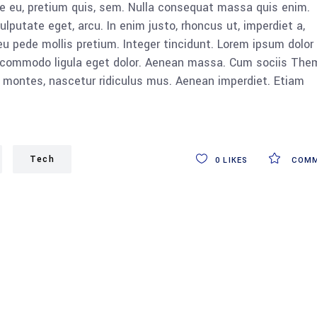
ue eu, pretium quis, sem. Nulla consequat massa quis enim.
vulputate eget, arcu. In enim justo, rhoncus ut, imperdiet a,
eu pede mollis pretium. Integer tincidunt. Lorem ipsum dolor 
n commodo ligula eget dolor. Aenean massa. Cum sociis The
 montes, nascetur ridiculus mus. Aenean imperdiet. Etiam
Tech
0
LIKES
COMM